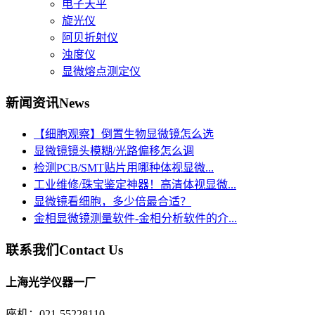
电子天平
旋光仪
阿贝折射仪
浊度仪
显微熔点测定仪
新闻资讯
News
【细胞观察】倒置生物显微镜怎么选
显微镜镜头模糊/光路偏移怎么调
检测PCB/SMT贴片用哪种体视显微...
工业维修/珠宝鉴定神器！高清体视显微...
显微镜看细胞，多少倍最合适？
金相显微镜测量软件-金相分析软件的介...
联系我们
Contact Us
上海光学仪器一厂
座机：021-55228110