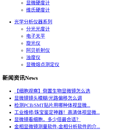
显微硬度计
维氏硬度计
光学分析仪器系列
分光光度计
电子天平
旋光仪
阿贝折射仪
浊度仪
显微熔点测定仪
新闻资讯
News
【细胞观察】倒置生物显微镜怎么选
显微镜镜头模糊/光路偏移怎么调
检测PCB/SMT贴片用哪种体视显微...
工业维修/珠宝鉴定神器！高清体视显微...
显微镜看细胞，多少倍最合适？
金相显微镜测量软件-金相分析软件的介...