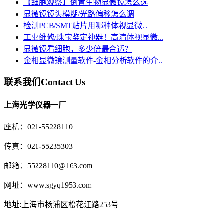
【细胞观察】倒置生物显微镜怎么选
显微镜镜头模糊/光路偏移怎么调
检测PCB/SMT贴片用哪种体视显微...
工业维修/珠宝鉴定神器！高清体视显微...
显微镜看细胞，多少倍最合适？
金相显微镜测量软件-金相分析软件的介...
联系我们
Contact Us
上海光学仪器一厂
座机：021-55228110
传真：021-55235303
邮箱：55228110@163.com
网址：www.sgyq1953.com
地址:上海市杨浦区松花江路253号