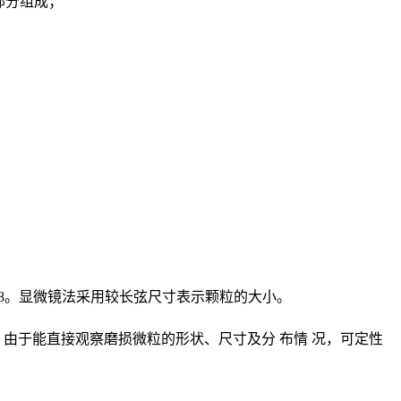
部分组成；
DIS 4408。显微镜法采用较长弦尺寸表示颗粒的大小。
。由于能直接观察磨损微粒的形状、尺寸及分
布情
况，可定性