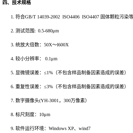
四、技术规格
1.
符合
GB/T 14039-2002 ISO4406 ISO4407 固体颗粒污
2.
测试范围
: 0.5-680μm
3.
统放大倍数：
50X～l600X
4.
较小分辨率：
0.1μm
5.
显微镜误差：
≤1%（不包含样品制备因素造成的误差）
6.
重复性误差：
≤3%（不包含样品制备因素造成的误差）
7.
数字摄像头
(YH-3001
，
300万像素
）
8.
标尺刻度：
10μm
9.
软件运行环境：
Windows XP、wind7