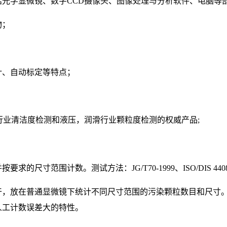
括光学显微镜、数字
CCD摄像头、图像处理与分析软件、电脑等
物；
计、自动标定等特点；
4407 ,是汽车行业清洁度检测和液压，润滑行业颗粒度检测的权威产品;
并按要求的尺寸范围计数。测试方法：
JG/T70-1999、ISO/
干，放在普通显微镜下统计不同尺寸范围的污染颗粒数目和尺寸
人工计数误差大的特性。